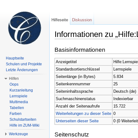
Hilfeseite
Diskussion
Informationen zu „Hilfe:
Wechseln zu:
Navigation
,
Suche
Basisinformationen
Hauptseite
Anzeigetitel
Hilfe:Lernspie
Schulen und Projekte
Standardsortierschlüssel
Lernspiele
Letzte Änderungen
Seitenlänge (in Bytes)
5.834
Hilfen
Seitenkennnummer
25
Oops
Kurzanleitung
Seiteninhaltssprache
Deutsch (de)
Lernspiele
Suchmaschinenstatus
Indexierbar
Multimedia
Anzahl der Seitenaufrufe
15.722
Tabellen
Weiterleitungen zu dieser Seite
0
Farben
Schulstartseiten
Unterseiten dieser Seite
0 (0 Weiterlei
Hilfe im ZUM-Wiki
Seitenschutz
Werkzeuge