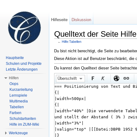
Hilfeseite
Diskussion
Quelltext der Seite Hilf
←
Hilfe:Tabellen
Wechseln zu:
Navigation
,
Suche
Du bist nicht berechtigt, die Seite zu bearbeit
Hauptseite
Diese Aktion ist auf Benutzer beschränkt, die 
Schulen und Projekte
Du kannst den Quelltext dieser Seite betracht
Letzte Änderungen
Hilfen
Überschrift
Oops
Kurzanleitung
Lernspiele
Multimedia
Tabellen
Farben
Schulstartseiten
Hilfe im ZUM-Wiki
Werkzeuge