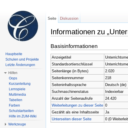
Seite
Diskussion
Informationen zu „Unte
Wechseln zu:
Navigation
,
Suche
Basisinformationen
Hauptseite
Anzeigetitel
Unterrichtsm
Schulen und Projekte
Standardsortierschlüssel
Unterrichtsm
Letzte Änderungen
Seitenlänge (in Bytes)
2.020
Hilfen
Seitenkennnummer
218
Oops
Kurzanleitung
Seiteninhaltssprache
Deutsch (de)
Lernspiele
Suchmaschinenstatus
Indexierbar
Multimedia
Anzahl der Seitenaufrufe
24.420
Tabellen
Weiterleitungen zu dieser Seite
0
Farben
Schulstartseiten
Gezählt als eine Inhaltsseite
Ja
Hilfe im ZUM-Wiki
Unterseiten dieser Seite
0 (0 Weiterlei
Werkzeuge