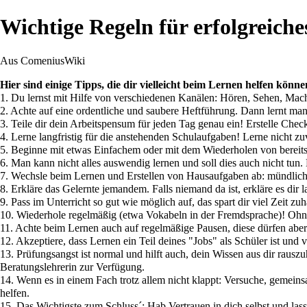
Wichtige Regeln für erfolgreich
Aus ComeniusWiki
Hier sind einige Tipps, die dir vielleicht beim Lernen helfen kön
1. Du lernst mit Hilfe von verschiedenen Kanälen: Hören, Sehen, Mach
2. Achte auf eine ordentliche und saubere Heftführung. Dann lernt man 
3. Teile dir dein Arbeitspensum für jeden Tag genau ein! Erstelle Check
4. Lerne langfristig für die anstehenden Schulaufgaben! Lerne nicht zu
5. Beginne mit etwas Einfachem oder mit dem Wiederholen von bereits
6. Man kann nicht alles auswendig lernen und soll dies auch nicht tun
7. Wechsle beim Lernen und Erstellen von Hausaufgaben ab: mündlich -
8. Erkläre das Gelernte jemandem. Falls niemand da ist, erkläre es dir l
9. Pass im Unterricht so gut wie möglich auf, das spart dir viel Zeit zu
10. Wiederhole regelmäßig (etwa Vokabeln in der Fremdsprache)! Ohn
11. Achte beim Lernen auch auf regelmäßige Pausen, diese dürfen aber n
12. Akzeptiere, dass Lernen ein Teil deines "Jobs" als Schüler ist und 
13. Prüfungsangst ist normal und hilft auch, dein Wissen aus dir rausz
Beratungslehrerin zur Verfügung.
14. Wenn es in einem Fach trotz allem nicht klappt: Versuche, gemein
helfen.
15. Das Wichtigste zum Schluss´: Hab Vertrauen in dich selbst und lass