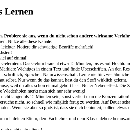
es Lernen
nen. Probiere sie aus, wenn du nicht schon andere wirksame Verfah
en. Nutze alle diese Kanäle!
leichter. Notiere dir schwierige Begriffe mehrfach!
listen!
viel auf einmal!
 Gelerntem. Das Gehirn braucht etwa 15 Minuten, bis es auf Hochtoure
. Markiere Wichtiges in einem Text und finde Überschriften. An den Res
 schriftlich; Sprache - Naturwissenschaft. Lerne nie für zwei ähnlich
aut selbst. Nur wenn du das kannst, hast du den Stoff wirklich gelernt.
hause, weil du alles schon einmal gehört hast. Netter Nebeneffekt: Die Z
e Wiederholen merkt man sich nur sehr wenig!
icht länger als 15 Minuten sein, sonst verliert man die Konzentration!
versuche nicht, so schnell wie möglich fertig zu werden. Auf Dauer schad
uholen. Wenn sie aber so groß ist, dass sie dich behindert, sollten etw
sam mit deinen Eltern, dem Fachlehrer und dem Klassenlehere herauszuf
 dich nicht entmutigen!