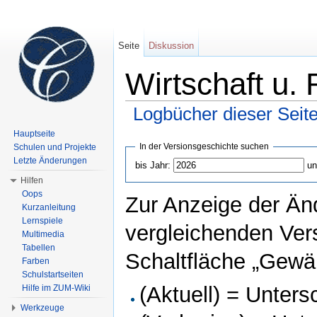
Seite
Diskussion
Wirtschaft u.
Logbücher dieser Seit
Wechseln zu:
Navigation
,
Suche
Hauptseite
In der Versionsgeschichte suchen
Schulen und Projekte
Letzte Änderungen
bis Jahr:
un
Hilfen
Oops
Zur Anzeige der Än
Kurzanleitung
Lernspiele
vergleichenden Ver
Multimedia
Tabellen
Schaltfläche „Gewäh
Farben
Schulstartseiten
(Aktuell) = Unters
Hilfe im ZUM-Wiki
Werkzeuge