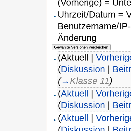
(Vorherige) = Unt
Uhrzeit/Datum = Ve
Benutzername/IP-A
Änderung
(Aktuell |
Vorherig
(
Diskussion
|
Beit
(
→
Klasse 11
)
(
Aktuell
|
Vorherig
(
Diskussion
|
Beit
(
Aktuell
|
Vorherig
(
Diskussion
|
Beit