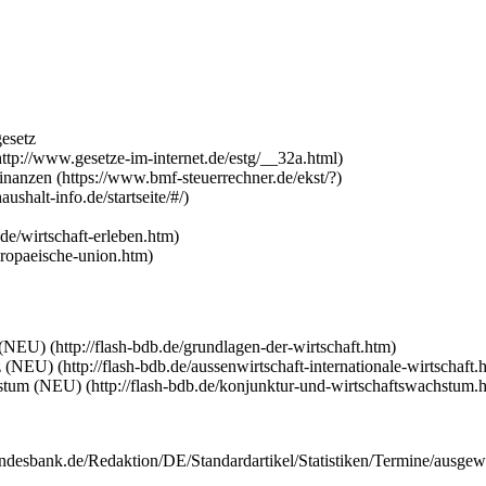
esetz
inanzen
n (NEU)
z (NEU)
hstum (NEU)