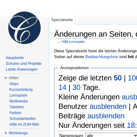
Spezialseite
Änderungen an Seiten, di
←
Hilfe:Lernspiele
Wechseln zu:
Navigation
,
Suche
Diese Spezialseite listet die letzten Änderunge
Seiten auf deiner
Beobachtungsliste
sind
fett
d
Hauptseite
Schulen und Projekte
Anzeigeoptionen
Letzte Änderungen
Zeige die letzten
50
|
10
Hilfen
Oops
14
|
30
Tage.
Kurzanleitung
Kleine Änderungen
ausb
Lernspiele
Multimedia
Benutzer
ausblenden
| 
Tabellen
Farben
Beiträge
ausblenden
Schulstartseiten
Nur Änderungen seit
18:
Hilfe im ZUM-Wiki
Werkzeuge
Namensraum: