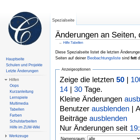
Spezialseite
Änderungen an Seiten, di
←
Hilfe:Tabellen
Wechseln zu:
Navigation
,
Suche
Diese Spezialseite listet die letzten Änderunge
Seiten auf deiner
Beobachtungsliste
sind
fett
d
Hauptseite
Schulen und Projekte
Anzeigeoptionen
Letzte Änderungen
Zeige die letzten
50
|
10
Hilfen
Oops
14
|
30
Tage.
Kurzanleitung
Kleine Änderungen
ausb
Lernspiele
Multimedia
Benutzer
ausblenden
| 
Tabellen
Farben
Beiträge
ausblenden
Schulstartseiten
Nur Änderungen seit
19:
Hilfe im ZUM-Wiki
Werkzeuge
Namensraum: