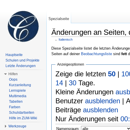
Spezialseite
Änderungen an Seiten, di
←
Italienisch
Wechseln zu:
Navigation
,
Suche
Diese Spezialseite listet die letzten Änderunge
Seiten auf deiner
Beobachtungsliste
sind
fett
d
Hauptseite
Schulen und Projekte
Anzeigeoptionen
Letzte Änderungen
Zeige die letzten
50
|
10
Hilfen
Oops
14
|
30
Tage.
Kurzanleitung
Kleine Änderungen
ausb
Lernspiele
Multimedia
Benutzer
ausblenden
| 
Tabellen
Farben
Beiträge
ausblenden
Schulstartseiten
Nur Änderungen seit
00:
Hilfe im ZUM-Wiki
Werkzeuge
Namensraum: