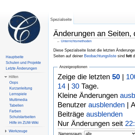
Spezialseite
Änderungen an Seiten, d
←
Unterrichtsmethoden
Wechseln zu:
Navigation
,
Suche
Diese Spezialseite listet die letzten Änderunge
Seiten auf deiner
Beobachtungsliste
sind
fett
d
Hauptseite
Schulen und Projekte
Anzeigeoptionen
Letzte Änderungen
Zeige die letzten
50
|
10
Hilfen
Oops
14
|
30
Tage.
Kurzanleitung
Kleine Änderungen
ausb
Lernspiele
Multimedia
Benutzer
ausblenden
| 
Tabellen
Farben
Beiträge
ausblenden
Schulstartseiten
Nur Änderungen seit
22:
Hilfe im ZUM-Wiki
Werkzeuge
Namensraum: