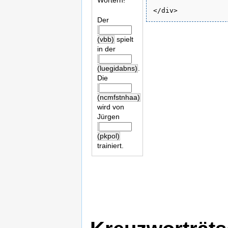
Wörtern!
Der
(vbb)
spielt
in der
(luegidabns)
.
Die
(ncmfstnhaa)
wird von
Jürgen
(pkpol)
trainiert.