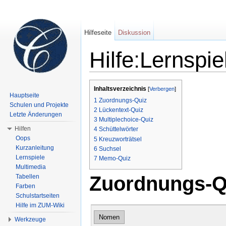
Hilfeseite
Diskussion
Hilfe:Lernspi
Wechseln zu:
Navigation
,
Suche
Inhaltsverzeichnis
[
Verbergen
]
Hauptseite
1
Zuordnungs-Quiz
Schulen und Projekte
2
Lückentext-Quiz
Letzte Änderungen
3
Multiplechoice-Quiz
Hilfen
4
Schüttelwörter
Oops
5
Kreuzworträtsel
Kurzanleitung
6
Suchsel
Lernspiele
7
Memo-Quiz
Multimedia
Zuordnungs-Q
Tabellen
Farben
Schulstartseiten
Hilfe im ZUM-Wiki
Nomen
Werkzeuge