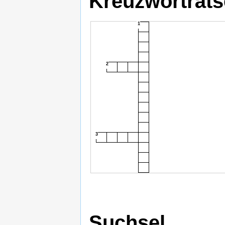
Kreuzworträts
1
2
3
Suchsel