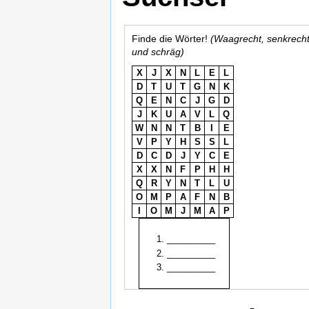
Finde die Wörter!
(Waagrecht, senkrech
und schräg)
X
J
X
N
L
E
L
D
T
U
T
G
N
K
Q
E
N
C
J
G
D
J
K
U
A
V
L
Q
W
N
N
T
B
I
E
V
P
Y
H
S
S
L
D
C
D
J
Y
C
E
X
X
N
F
P
H
H
Q
R
Y
N
T
L
U
O
M
P
A
F
N
B
I
O
M
J
M
A
P
__________
__________
__________