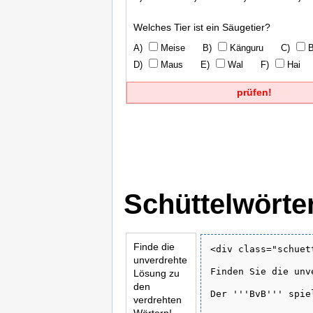
Welches Tier ist ein Säugetier?
Meise
Känguru
B
Maus
Wal
Hai
prüfen!
Schüttelwörte
Finde die
<div class="schuett
unverdrehte
Finden Sie die unv
Lösung zu
den
Der '''BvB''' spie
verdrehten