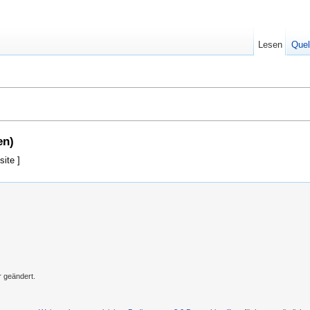
Lesen
Quel
en)
site ]
r geändert.