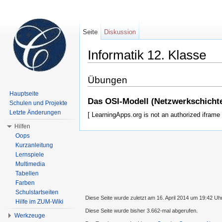
Seite
Diskussion
Informatik 12. Klasse
Wechseln zu:
Navigation
,
Suche
Übungen
Hauptseite
Das OSI-Modell (Netzwerkschicht
Schulen und Projekte
Letzte Änderungen
[ LearningApps.org is not an authorized iframe 
Hilfen
Oops
Kurzanleitung
Lernspiele
Multimedia
Tabellen
Farben
Schulstartseiten
Diese Seite wurde zuletzt am 16. April 2014 um 19:42 Uh
Hilfe im ZUM-Wiki
Diese Seite wurde bisher 3.662-mal abgerufen.
Werkzeuge