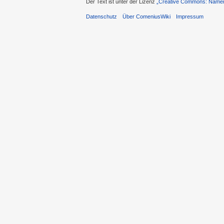
Der Text ist unter der Lizenz
„Creative Commons: Namens
Datenschutz
Über ComeniusWiki
Impressum