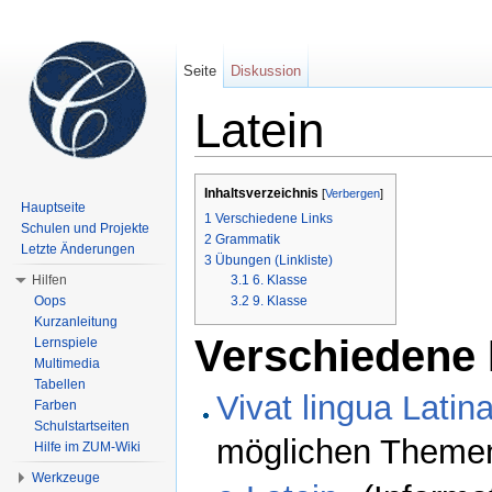
Seite
Diskussion
Latein
Wechseln zu:
Navigation
,
Suche
Inhaltsverzeichnis
[
Verbergen
]
Hauptseite
1
Verschiedene Links
Schulen und Projekte
2
Grammatik
Letzte Änderungen
3
Übungen (Linkliste)
Hilfen
3.1
6. Klasse
Oops
3.2
9. Klasse
Kurzanleitung
Verschiedene 
Lernspiele
Multimedia
Tabellen
Vivat lingua Latina
Farben
Schulstartseiten
möglichen Themen 
Hilfe im ZUM-Wiki
Werkzeuge