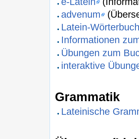
e-Latein
(Informa
advenum
(Überse
Latein-Wörterbuc
Informationen zum
Übungen zum Buch
interaktive Übung
Grammatik
Lateinische Gram