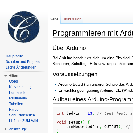
Seite
Diskussion
Programmieren mit Ard
Wechseln zu:
Navigation
,
Suche
Über Arduino
Hauptseite
Bei Arduino handelt es sich um eine Physical-
Schulen und Projekte
Sensoren, Schalter, LEDs usw. angeschlossen
Letzte Änderungen
Voraussetzungen
Hilfen
Oops
Arduino-Board ( an unserer Schule das Ar
Kurzanleitung
Entwicklungsumgebung Arduino IDE (Wind
Lernspiele
Multimedia
Aufbau eines Arduino-Progra
Tabellen
Farben
int
 ledPin 
=
13
;
// legt fest, a
Schulstartseiten
Hilfe im ZUM-Wiki
void
 setup
(
)
{
    pinMode
(
ledPin
,
 OUTPUT
)
;
// 
Werkzeuge
}