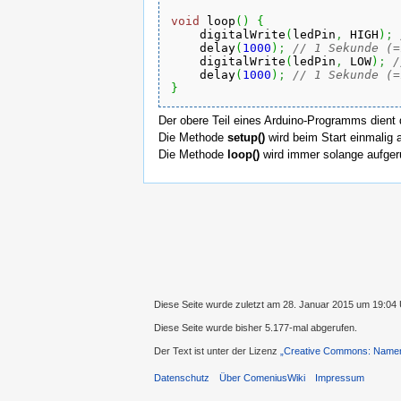
void
 loop
(
)
{
    digitalWrite
(
ledPin
,
 HIGH
)
;
    delay
(
1000
)
;
// 1 Sekunde (=
    digitalWrite
(
ledPin
,
 LOW
)
;
/
    delay
(
1000
)
;
// 1 Sekunde (=
}
Der obere Teil eines Arduino-Programms dient 
Die Methode
setup()
wird beim Start einmalig a
Die Methode
loop()
wird immer solange aufgeru
Diese Seite wurde zuletzt am 28. Januar 2015 um 19:04 
Diese Seite wurde bisher 5.177-mal abgerufen.
Der Text ist unter der Lizenz
„Creative Commons: Namens
Datenschutz
Über ComeniusWiki
Impressum