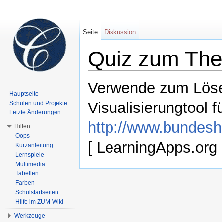
Seite
Diskussion
Quiz zum Th
Wechseln zu:
Navigation
,
Suche
Verwende zum Löse
Hauptseite
Visualisierungtool 
Schulen und Projekte
Letzte Änderungen
http://www.bundesha
Hilfen
Oops
[ LearningApps.org i
Kurzanleitung
Lernspiele
Multimedia
Tabellen
Farben
Schulstartseiten
Hilfe im ZUM-Wiki
Werkzeuge