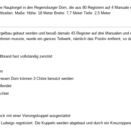
e Hauptorgel in den Regensburger Dom, die aus 80 Registern auf 4 Manuale u
seilen. Maße: Höhe: 18 Meter Breite: 7,7 Meter Tiefe: 2,5 Meter
rgelbau gebaut worden und besaß damals 43 Register auf drei Manualen und ei
ehmen musste, wurde ein ganzes Teilwerk, nämlich das Positiv entfernt, so da
brand fast vollständig zerstört
om
m neuen Dom können 3 Chöre benutzt werden
llendet
ichtet
ck mit einer Vierungskuppel ausgestattet
Ludwigs regotisiert. Die Kuppeln werden abgebaut und durch ein Kreuzrippe