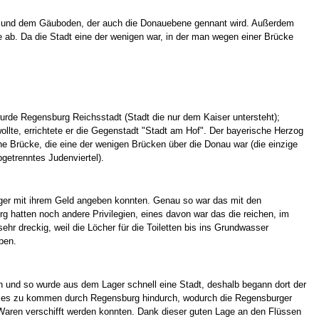
des und dem Gäuboden, der auch die Donauebene gennant wird. Außerdem
b. Da die Stadt eine der wenigen war, in der man wegen einer Brücke
de Regensburg Reichsstadt (Stadt die nur dem Kaiser untersteht);
llte, errichtete er die Gegenstadt "Stadt am Hof". Der bayerische Herzog
e Brücke, die eine der wenigen Brücken über die Donau war (die einzige
getrenntes Judenviertel).
rger mit ihrem Geld angeben konnten. Genau so war das mit den
hatten noch andere Privilegien, eines davon war das die reichen, im
 dreckig, weil die Löcher für die Toiletten bis ins Grundwasser
ben.
 und so wurde aus dem Lager schnell eine Stadt, deshalb begann dort der
usses zu kommen durch Regensburg hindurch, wodurch die Regensburger
 Waren verschifft werden konnten. Dank dieser guten Lage an den Flüssen