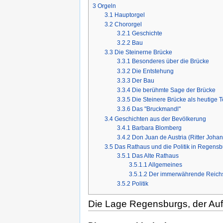
3
Orgeln
3.1
Hauptorgel
3.2
Chororgel
3.2.1
Geschichte
3.2.2
Bau
3.3
Die Steinerne Brücke
3.3.1
Besonderes über die Brücke
3.3.2
Die Entstehung
3.3.3
Der Bau
3.3.4
Die berühmte Sage der Brücke
3.3.5
Die Steinere Brücke als heutige To
3.3.6
Das "Bruckmandl"
3.4
Geschichten aus der Bevölkerung
3.4.1
Barbara Blomberg
3.4.2
Don Juan de Austria (Ritter Johan
3.5
Das Rathaus und die Politik in Regens
3.5.1
Das Alte Rathaus
3.5.1.1
Allgemeines
3.5.1.2
Der immerwährende Reich
3.5.2
Politik
Die Lage Regensburgs, der Auf