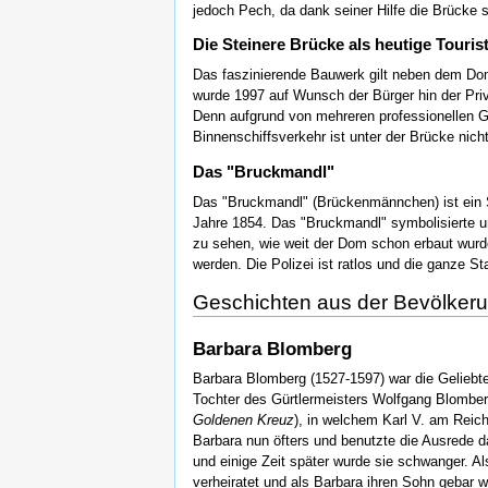
jedoch Pech, da dank seiner Hilfe die Brücke 
Die Steinere Brücke als heutige Touris
Das faszinierende Bauwerk gilt neben dem Dom 
wurde 1997 auf Wunsch der Bürger hin der Priv
Denn aufgrund von mehreren professionellen Gu
Binnenschiffsverkehr ist unter der Brücke nic
Das "Bruckmandl"
Das "Bruckmandl" (Brückenmännchen) ist ein St
Jahre 1854. Das "Bruckmandl" symbolisierte un
zu sehen, wie weit der Dom schon erbaut wurd
werden. Die Polizei ist ratlos und die ganze St
Geschichten aus der Bevölker
Barbara Blomberg
Barbara Blomberg (1527-1597) war die Geliebte
Tochter des Gürtlermeisters Wolfgang Blomberg
Goldenen Kreuz
), in welchem Karl V. am Reich
Barbara nun öfters und benutzte die Ausrede 
und einige Zeit später wurde sie schwanger. A
verheiratet und als Barbara ihren Sohn gebar w