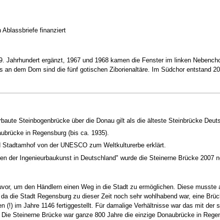
Ablassbriefe finanziert
. Jahrhundert ergänzt, 1967 und 1968 kamen die Fenster im linken Nebenchor
s an dem Dom sind die fünf gotischen Ziborienaltäre. Im Südchor entstand 2
rbaute Steinbogenbrücke über die Donau gilt als die älteste Steinbrücke Deut
ubrücke in Regensburg (bis ca. 1935).
d Stadtamhof von der UNESCO zum Weltkulturerbe erklärt.
en der Ingenieurbaukunst in Deutschland" wurde die Steinerne Brücke 2007 n
vor, um den Händlern einen Weg in die Stadt zu ermöglichen. Diese musste al
 da die Stadt Regensburg zu dieser Zeit noch sehr wohlhabend war, eine Brü
n (!) im Jahre 1146 fertiggestellt. Für damalige Verhältnisse war das mit der
Die Steinerne Brücke war ganze 800 Jahre die einzige Donaubrücke in Rege