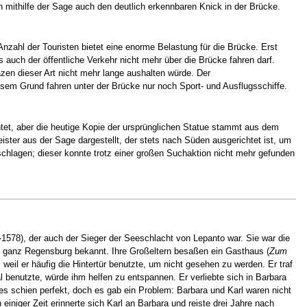
n mithilfe der Sage auch den deutlich erkennbaren Knick in der Brücke.
zahl der Touristen bietet eine enorme Belastung für die Brücke. Erst
uch der öffentliche Verkehr nicht mehr über die Brücke fahren darf.
zen dieser Art nicht mehr lange aushalten würde. Der
iesem Grund fahren unter der Brücke nur noch Sport- und Ausflugsschiffe.
htet, aber die heutige Kopie der ursprünglichen Statue stammt aus dem
ister aus der Sage dargestellt, der stets nach Süden ausgerichtet ist, um
hlagen; dieser konnte trotz einer großen Suchaktion nicht mehr gefunden
-1578), der auch der Sieger der Seeschlacht von Lepanto war. Sie war die
in ganz Regensburg bekannt. Ihre Großeltern besaßen ein Gasthaus (
Zum
weil er häufig die Hintertür benutzte, um nicht gesehen zu werden. Er traf
benutzte, würde ihm helfen zu entspannen. Er verliebte sich in Barbara
es schien perfekt, doch es gab ein Problem: Barbara und Karl waren nicht
niger Zeit erinnerte sich Karl an Barbara und reiste drei Jahre nach