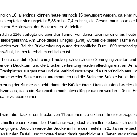
nglich 16, allerdings können heute nur noch 15 bewundert werden, da einer 
ckenpfeiler sind ungefähr 5,85 m bis 7,4 m breit, die Gesamtbaumasse der B
inem Meisterwerk der Baukunst im Mittelalter.
m Jahre 1146 verfügte sie über drei Türme, von denen aber nur einer bis heute
 niedergebrannt. Am Ende dieses Krieges (1648) wurden die beiden Türme wiede
 worden war. Bei der Rückeroberung wurde der nördliche Turm 1809 beschädig
wähnt, bis heute erhalten geblieben ist.
e, heute das dritte (sichtbare), Brückenjoch durch eine Sprengung zerstört un
en dem Brückturm und die Brückenverbreitung wurden allerdings erst am Anfa
 Granitplatten ausgestattet und die Verbindungsrampe, die ursprünglich aus H
immer wieder Sanierungen unternommen und die Steinerne Brücke ist bis heu
nierung der Brücke gesucht, damit die Brücke ihrem Orginalzustand wieder g
 davon aus, dass die Bauarbeiten noch etwas länger dauern werden. Für die E
o dafür zu übernehmen.
ht wird, die Bauzeit der Brücke von 11 Sommern zu erklären. In dieser Sage s
chneller bauen könne. Der Dombauer war jedoch schneller, sodass sich der 
ücke gingen. Dadurch wurde die Brücke mithilfe des Teufels in 11 Jahren erba
n für den Teufel, und trickste diesen damit geschickt aus. Jener war darüber