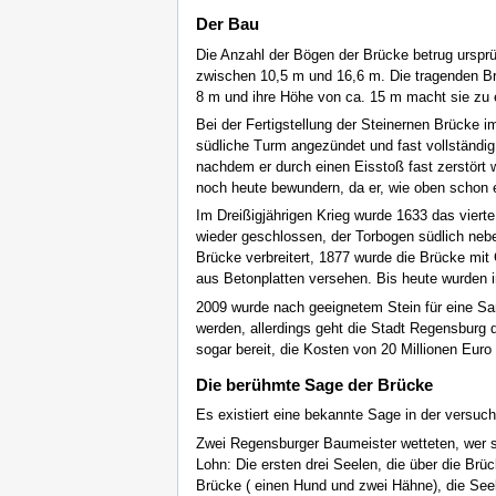
Der Bau
Die Anzahl der Bögen der Brücke betrug ursprü
zwischen 10,5 m und 16,6 m. Die tragenden Brü
8 m und ihre Höhe von ca. 15 m macht sie zu e
Bei der Fertigstellung der Steinernen Brücke i
südliche Turm angezündet und fast vollständig
nachdem er durch einen Eisstoß fast zerstört
noch heute bewundern, da er, wie oben schon er
Im Dreißigjährigen Krieg wurde 1633 das viert
wieder geschlossen, der Torbogen südlich neb
Brücke verbreitert, 1877 wurde die Brücke mit
aus Betonplatten versehen. Bis heute wurden 
2009 wurde nach geeignetem Stein für eine Sa
werden, allerdings geht die Stadt Regensburg
sogar bereit, die Kosten von 20 Millionen Eur
Die berühmte Sage der Brücke
Es existiert eine bekannte Sage in der versuc
Zwei Regensburger Baumeister wetteten, wer s
Lohn: Die ersten drei Seelen, die über die Br
Brücke ( einen Hund und zwei Hähne), die Seele