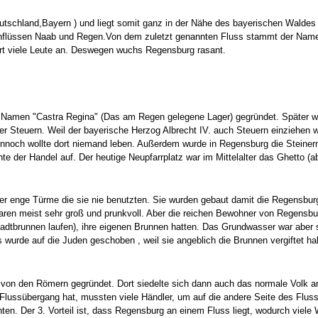
Deutschland,Bayern ) und liegt somit ganz in der Nähe des bayerischen Wal
nflüssen Naab und Regen.Von dem zuletzt genannten Fluss stammt der Name a
ort viele Leute an. Deswegen wuchs Regensburg rasant.
amen "Castra Regina" (Das am Regen gelegene Lager) gegründet. Später wur
 Steuern. Weil der bayerische Herzog Albrecht IV. auch Steuern einziehen wo
nnoch wollte dort niemand leben. Außerdem wurde in Regensburg die Steinern
e der Handel auf. Der heutige Neupfarrplatz war im Mittelalter das Ghetto (ab
ber enge Türme die sie nie benutzten. Sie wurden gebaut damit die Regensbu
 meist sehr groß und prunkvoll. Aber die reichen Bewohner von Regensburg 
brunnen laufen), ihre eigenen Brunnen hatten. Das Grundwasser war aber sehr
 wurde auf die Juden geschoben , weil sie angeblich die Brunnen vergiftet ha
von den Römern gegründet. Dort siedelte sich dann auch das normale Volk an
 Flussübergang hat, mussten viele Händler, um auf die andere Seite des Fl
en. Der 3. Vorteil ist, dass Regensburg an einem Fluss liegt, wodurch viele