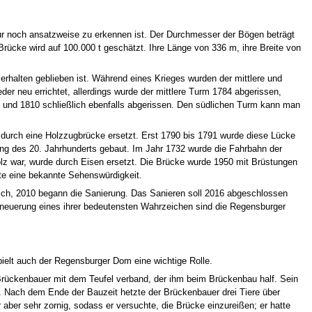
nur noch ansatzweise zu erkennen ist. Der Durchmesser der Bögen beträgt
rücke wird auf 100.000 t geschätzt. Ihre Länge von 336 m, ihre Breite von
 erhalten geblieben ist. Während eines Krieges wurden der mittlere und
r neu errichtet, allerdings wurde der mittlere Turm 1784 abgerissen,
t und 1810 schließlich ebenfalls abgerissen. Den südlichen Turm kann man
d durch eine Holzzugbrücke ersetzt. Erst 1790 bis 1791 wurde diese Lücke
ng des 20. Jahrhunderts gebaut. Im Jahr 1732 wurde die Fahrbahn der
olz war, wurde durch Eisen ersetzt. Die Brücke wurde 1950 mit Brüstungen
te eine bekannte Sehenswürdigkeit.
lich, 2010 begann die Sanierung. Das Sanieren soll 2016 abgeschlossen
rneuerung eines ihrer bedeutensten Wahrzeichen sind die Regensburger
pielt auch der Regensburger Dom eine wichtige Rolle.
Brückenbauer mit dem Teufel verband, der ihm beim Brückenbau half. Sein
ut. Nach dem Ende der Bauzeit hetzte der Brückenbauer drei Tiere über
 aber sehr zornig, sodass er versuchte, die Brücke einzureißen; er hatte