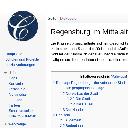
Seite
Diskussion
Regensburg im Mittelalt
Wechseln zu:
Navigation
,
Suche
Die Klasse 7b beschäftigte sich im Geschichts
mittelalterlichen Stadt, die Zünfte und die 
Hauptseite
Schüler der Klasse 7b genauer über die bedeut
Schulen und Projekte
Halbjahr die Themen Internet und Erstellen v
Letzte Änderungen
Hilfen
Inhaltsverzeichnis
[
Verbergen
]
Oops
1
Die Lage Regensburgs, der Aufbau der Stadt 
Kurzanleitung
1.1
Die geographische Lage
Lernspiele
1.2
Der Aufbau der Stadt
Multimedia
1.2.1
Die Stadt
Tabellen
1.2.2
Die Häuser
Farben
1.3
Der Handel
Schulstartseiten
2
Der Dom
Hilfe im ZUM-Wiki
2.1
Allgemein
Werkzeuge
2.2
Bedeutung