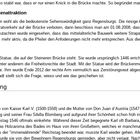
so stabil war, dass er nur einen Knick in die Brücke machte. So begründet ma
tenattraktion
wohl als die bedeutenste Sehenswürdigkeit ganz Regensburgs. Die riesige An
atverkehr auf der Brücke verboten, dann beschloss man am 01.08.2008, dass a
tachten wurde eingesehen, dass das mittelalterliche Bauwerk weitere Strapa
ht mehr aktiv, da die Pfeiler den Anfoderungen nicht mehr entsprechen. Aus d
atue, die auf der Steineren Brücke steht. Sie wurde ursprünglich 1446 erric
ter anderem die Freiheitsrechte der Stadt. Mit der Statue wird der Brückenme
e. Ihm wurde Ende 2012 der rechte Arm vermutlich aus Zerstörungswut abgesc
adt stellt sich die Frage, wieso und wie das geschehen ist.
ung
 von Kaiser Karl V. (1500-1558) und die Mutter von Don Juan d`Austria (1547
 und seiner Frau Sibilla Blomberg und aufgrund ihrer Schönheit schon früh 
stag 1546 oftmals einkehrte. Während dieser Zeit begegnete Karl oft Barbara, 
das Holzaroma des Bades im Haus von ihren Großeltern, welches er manchmal 
ls der "immerwährende" Reichstag beendet war, musste Karl wieder gehen. All
urde sie von den Bewohnern Regensburgs gemieden, aber nicht verjagt. Nach ei