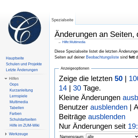
Spezialseite
Änderungen an Seiten, di
←
Hilfe:Multimedia
Wechseln zu:
Navigation
,
Suche
Diese Spezialseite listet die letzten Änderunge
Seiten auf deiner
Beobachtungsliste
sind
fett
d
Hauptseite
Schulen und Projekte
Anzeigeoptionen
Letzte Änderungen
Zeige die letzten
50
|
10
Hilfen
Oops
14
|
30
Tage.
Kurzanleitung
Kleine Änderungen
ausb
Lernspiele
Multimedia
Benutzer
ausblenden
| 
Tabellen
Farben
Beiträge
ausblenden
Schulstartseiten
Nur Änderungen seit
19:
Hilfe im ZUM-Wiki
Werkzeuge
Namensraum: