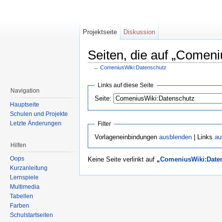
Projektseite
Diskussion
Seiten, die auf „Comeni
←
ComeniusWiki:Datenschutz
Wechseln zu:
Navigation
,
Suche
Links auf diese Seite
Navigation
Seite:
Hauptseite
Schulen und Projekte
Letzte Änderungen
Filter
Vorlageneinbindungen
ausblenden
| Links
au
Hilfen
Oops
Keine Seite verlinkt auf
„
ComeniusWiki:Date
Kurzanleitung
Lernspiele
Multimedia
Tabellen
Farben
Schulstartseiten