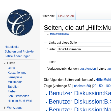
Hilfeseite
Diskussion
Seiten, die auf „Hilfe:M
←
Hilfe:Multimedia
Wechseln zu:
Navigation
,
Suche
Links auf diese Seite
Hauptseite
Seite:
Schulen und Projekte
Letzte Änderungen
Filter
Hilfen
Oops
Vorlageneinbindungen
ausblenden
| Links
au
Kurzanleitung
Lernspiele
Die folgenden Seiten verlinken auf
„
Hilfe:Mul
Multimedia
Zeige (vorherige 50 |
nächste 50
) (
20
|
50
|
100
Tabellen
Farben
Benutzer Diskussion:Kar
Schulstartseiten
Benutzer Diskussion:B.S
Hilfe im ZUM-Wiki
Werkzeuge
Benutzer Diskussion:Na