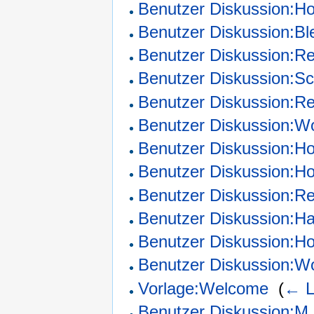
Benutzer Diskussion:H
Benutzer Diskussion:Bl
Benutzer Diskussion:R
Benutzer Diskussion:Sc
Benutzer Diskussion:R
Benutzer Diskussion:W
Benutzer Diskussion:H
Benutzer Diskussion:H
Benutzer Diskussion:R
Benutzer Diskussion:H
Benutzer Diskussion:H
Benutzer Diskussion:W
Vorlage:Welcome
‎
(
← L
Benutzer Diskussion:M.