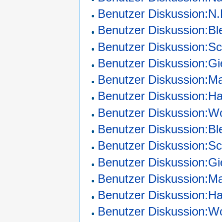
Benutzer Diskussion:N.
Benutzer Diskussion:Bl
Benutzer Diskussion:Sc
Benutzer Diskussion:G
Benutzer Diskussion:M
Benutzer Diskussion:H
Benutzer Diskussion:W
Benutzer Diskussion:Bl
Benutzer Diskussion:Sc
Benutzer Diskussion:G
Benutzer Diskussion:M
Benutzer Diskussion:H
Benutzer Diskussion:W