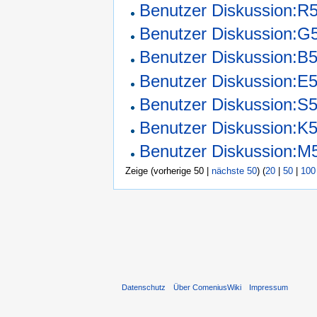
Benutzer Diskussion:R5
Benutzer Diskussion:G
Benutzer Diskussion:B5
Benutzer Diskussion:E
Benutzer Diskussion:S
Benutzer Diskussion:K5
Benutzer Diskussion:M
Zeige (vorherige 50 |
nächste 50
) (
20
|
50
|
100
Datenschutz
Über ComeniusWiki
Impressum